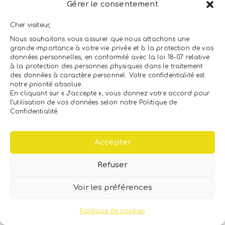
Gérer le consentement
ENGI METAL ENGINEERING &
Cher visiteur,
CONSTRUCTION
Nous souhaitons vous assurer que nous attachons une
LEADER DU CLÉS EN MAIN
grande importance à votre vie privée et à la protection de vos
données personnelles, en conformité avec la loi 18-07 relative
à la protection des personnes physiques dans le traitement
des données à caractère personnel. Votre confidentialité est
notre priorité absolue.
NEWSLETTER
En cliquant sur « J’accepte », vous donnez votre accord pour
l’utilisation de vos données selon notre Politique de
Confidentialité.
Accepter
Refuser
Voir les préférences
Copyright © 2026 ENGI METAL.
Politique de protection de données
Politique de cookies