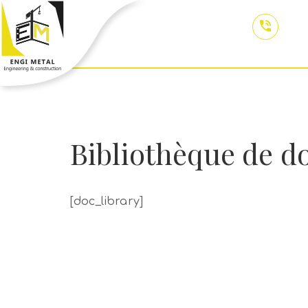
ENGI METAL unité de
Télé
l'EPE SNC METAL SPA
+213 
ACCUEIL
ACTUALITÉS
ENTRE
Bibliothèque de 
[doc_library]