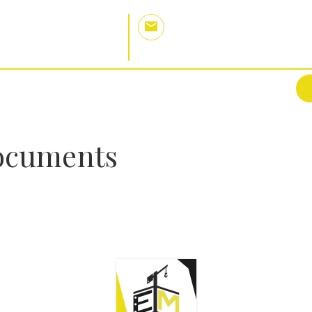
phones
Email
44 31 79 90 | 044 31 77 79
Contact@engimetal.sncmetal
PRISE
SERVICES
RÉFÉRENCES
documents