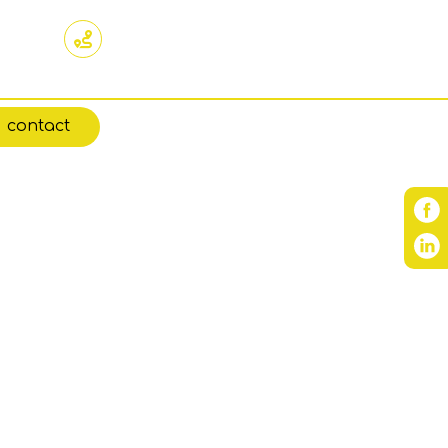
Siège social
.dz
110,Rue de Tripoli Hussein Dey Alger (BP 419)
contact
Fr