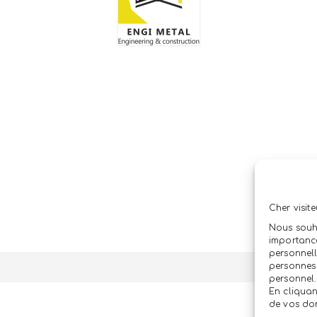
ENGI METAL ENGINEERING & CONSTRUCTIO
LEADER DU CLÉS EN MAIN
Cher visite
Nous souh
importance
personnell
personnes 
personnel.
En cliquan
de vos don
Politique de protection d