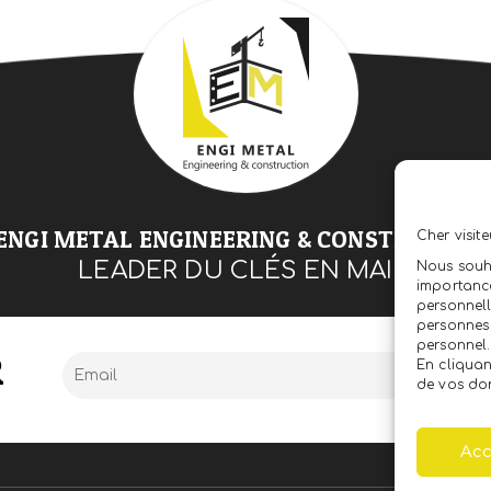
ENGI METAL ENGINEERING & CONSTRUCTIO
Cher visite
LEADER DU CLÉS EN MAIN
Nous souh
importance
personnell
personnes 
personnel.
R
En cliquan
de vos don
Acc