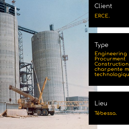
Client
ERCE.
Type
Engineering
Procurment
Construction,
charpente mé
technologiqu
Lieu
Tébessa.