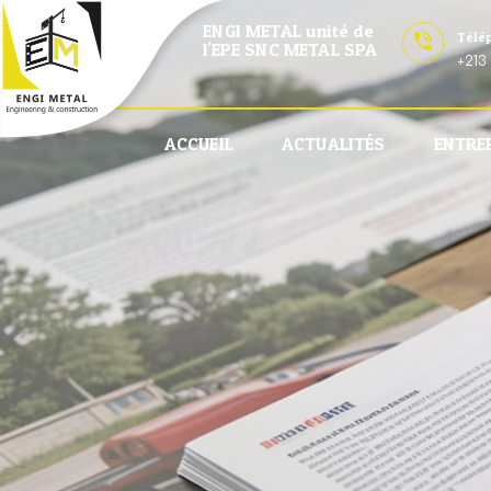
ENGI METAL unité de
Télé
l'EPE SNC METAL SPA
+213 
ACCUEIL
ACTUALITÉS
ENTRE