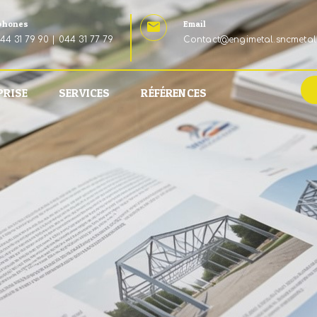
phones
Email
44 31 79 90 | 044 31 77 79
Contact@engimetal.sncmetal
PRISE
SERVICES
RÉFÉRENCES