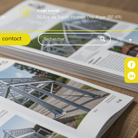
Siège social
.dz
110,Rue de Tripoli Hussein Dey Alger (BP 419)
contact
Fr